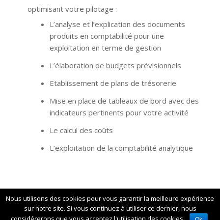
optimisant votre pilotage :
L’analyse et l’explication des documents
produits en comptabilité pour une
exploitation en terme de gestion
L’élaboration de budgets prévisionnels
Etablissement de plans de trésorerie
Mise en place de tableaux de bord avec des
indicateurs pertinents pour votre activité
Le calcul des coûts
L’exploitation de la comptabilité analytique
Nous utilisons des cookies pour vous garantir la meilleure expérience
sur notre site. Si vous continuez à utiliser ce dernier, nous
© MMEC Expert Comptable 2016
considérerons que vous acceptez l'utilisation des cookies.
Ok